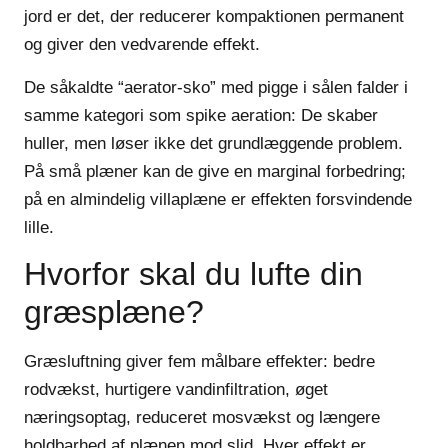
jord er det, der reducerer kompaktionen permanent
og giver den vedvarende effekt.
De såkaldte “aerator-sko” med pigge i sålen falder i
samme kategori som spike aeration: De skaber
huller, men løser ikke det grundlæggende problem.
På små plæner kan de give en marginal forbedring;
på en almindelig villaplæne er effekten forsvindende
lille.
Hvorfor skal du lufte din
græsplæne?
Græsluftning giver fem målbare effekter: bedre
rodvækst, hurtigere vandinfiltration, øget
næringsoptag, reduceret mosvækst og længere
holdbarhed af plænen mod slid. Hver effekt er